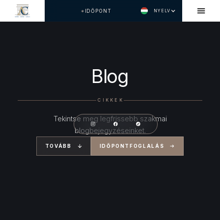
IDŐPONT
NYELV
Blog
CIKKEK
Tekintse meg legfrissebb szakmai
blogbejegyzéseinket.
TOVÁBB
IDŐPONTFOGLALÁS