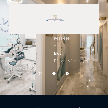
Főoldal
Kezelések
Rólunk
A csapat
Árlista
Blog
Kapcsolat
Páciens vélemények
Időpontfoglalás