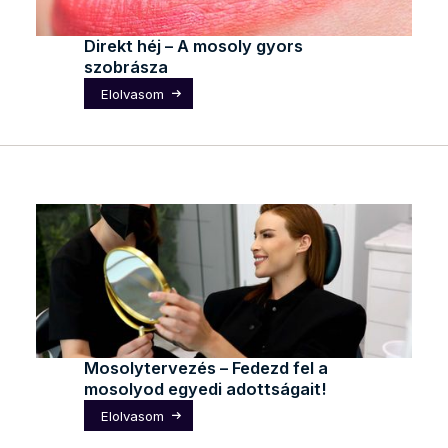
Direkt héj – A mosoly gyors
szobrásza
Elolvasom
Mosolytervezés – Fedezd fel a
mosolyod egyedi adottságait!
Elolvasom