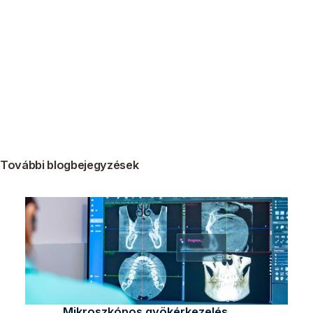
További blogbejegyzések
Mikroszkópos gyökérkezelés