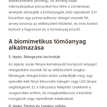
előkészítésére (etching). Az etching olyan
mikroszkopikus pórusokat hoz létre a zománcban,
amelyek elősegítik a kötőanyagok jobb tapadását. Ezt
követően egy primer/adhezív réteget visznek fel,
amely bevonja az előkészített felületet, és erős kötést
biztosít a fogszövet és a tömőanyag között.
A biomimetikus tömőanyag
alkalmazása
5. lépés: Rétegezési technikák
Az eljárás során fényre keményedő kompozit anyagot
rétegenként visznek fel az előkészített üregbe.
Mindegyik réteget külön-külön szilárdítják meg, egy
speciális kék fényt kibocsátó halogén vagy LED lámpa
segítségével. Ez a fokozatos felépítés csökkenti a
zsugorodási erőket, és megakadályozza a későbbi
mozgások vagy repedések kialakulását.
6. lépés: Dentin és zománc pótlás