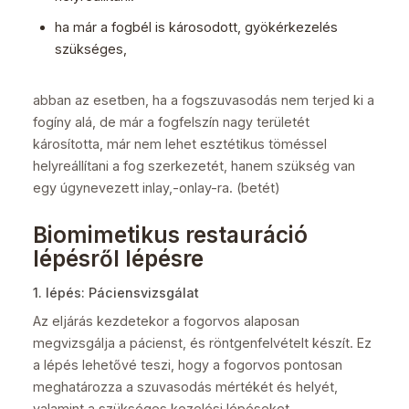
ha már a fogbél is károsodott, gyökérkezelés
szükséges,
abban az esetben, ha a fogszuvasodás nem terjed ki a
fogíny alá, de már a fogfelszín nagy területét
károsította, már nem lehet esztétikus töméssel
helyreállítani a fog szerkezetét, hanem szükség van
egy úgynevezett inlay,-onlay-ra. (betét)
Biomimetikus restauráció
lépésről lépésre
1. lépés: Páciensvizsgálat
Az eljárás kezdetekor a fogorvos alaposan
megvizsgálja a pácienst, és röntgenfelvételt készít. Ez
a lépés lehetővé teszi, hogy a fogorvos pontosan
meghatározza a szuvasodás mértékét és helyét,
valamint a szükséges kezelési lépéseket.