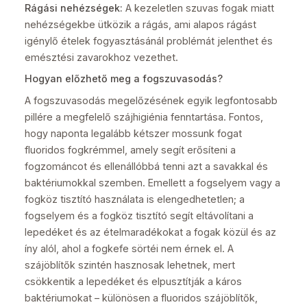
Rágási nehézségek:
A kezeletlen szuvas fogak miatt
nehézségekbe ütközik a rágás, ami alapos rágást
igénylő ételek fogyasztásánál problémát jelenthet és
emésztési zavarokhoz vezethet.
Hogyan előzhető meg a fogszuvasodás?
A fogszuvasodás megelőzésének egyik legfontosabb
pillére a megfelelő szájhigiénia fenntartása. Fontos,
hogy naponta legalább kétszer mossunk fogat
fluoridos fogkrémmel, amely segít erősíteni a
fogzománcot és ellenállóbbá tenni azt a savakkal és
baktériumokkal szemben. Emellett a fogselyem vagy a
fogköz tisztító használata is elengedhetetlen; a
fogselyem és a fogköz tisztító segít eltávolítani a
lepedéket és az ételmaradékokat a fogak közül és az
íny alól, ahol a fogkefe sörtéi nem érnek el. A
szájöblítők szintén hasznosak lehetnek, mert
csökkentik a lepedéket és elpusztítják a káros
baktériumokat – különösen a fluoridos szájöblítők,