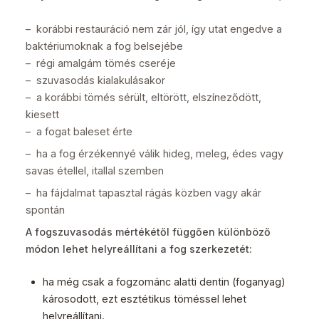
– korábbi restauráció nem zár jól, így utat engedve a
baktériumoknak a fog belsejébe
– régi amalgám tömés cseréje
– szuvasodás kialakulásakor
– a korábbi tömés sérült, eltörött, elszíneződött,
kiesett
– a fogat baleset érte
– ha a fog érzékennyé válik hideg, meleg, édes vagy
savas étellel, itallal szemben
– ha fájdalmat tapasztal rágás közben vagy akár
spontán
A fogszuvasodás mértékétől függően különböző
módon lehet helyreállítani a fog szerkezetét:
ha még csak a fogzománc alatti dentin (foganyag)
károsodott, ezt esztétikus töméssel lehet
helyreállítani.