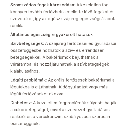
Szomszédos fogak károsodása:
A kezeletlen fog
könnyen tovább fertőzheti a mellette lévő fogakat és
szöveteket, így az egész szájüreg egészségi állapota
romlik.
Általános egészségre gyakorolt hatások
Szívbetegségek:
A szájüreg fertőzései és gyulladásai
összefüggésbe hozhatók a szív- és érrendszeri
betegségekkel. A baktériumok bejuthatnak a
véráramba, és hozzájárulhatnak a szívbetegségek
kialakulásához.
Légúti problémák:
Az orális fertőzések baktériumai a
légutakba is eljuthatnak, tüdőgyulladást vagy más
légúti fertőzéseket okozva.
Diabétesz:
A kezeletlen fogproblémák súlyosbíthatják
a cukorbetegséget, mivel a szervezet gyulladásos
reakciói és a vércukorszint szabályozása szorosan
összefüggnek.