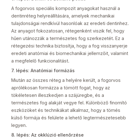
A fogorvos speciális kompozit anyagokat használ a
dentinréteg helyreállítására, amelyek mechanikai
tulajdonságai rendkívül hasonlóak az eredeti dentinhez.
Az anyagot fokozatosan, rétegenként viszik fel, hogy
hűen utánozzák a természetes fog szerkezetét. Ez a
rétegezési technika biztosítja, hogy a fog visszanyerje
eredeti anatómiai és biomechanikai jellemzőit, valamint
a megfelelő funkcionalitást.
7. lépés: Anatómiai formázás
Miután az összes réteg a helyére került, a fogorvos
aprólékosan formázza a tömött fogat, hogy az
tökéletesen illeszkedjen a szájüregbe, és a
természetes fog alakját vegye fel. Különböző finomító
eszközöket és technikákat alkalmaz, hogy a tömés
külső formája és felülete a lehető legtermészetesebb
legyen.
8. lépés: Az okklúzió ellenőrzése