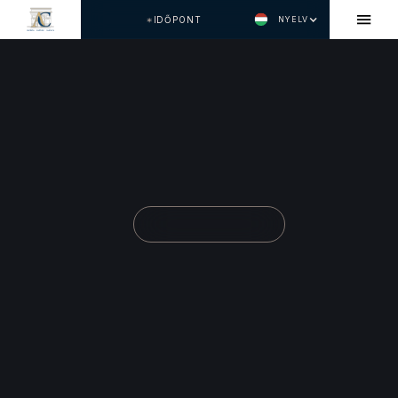
IDŐPONT
NYELV