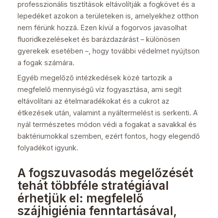
professzionális tisztítások eltávolítják a fogkövet és a
lepedéket azokon a területeken is, amelyekhez otthon
nem férünk hozzá. Ezen kívül a fogorvos javasolhat
fluoridkezeléseket és barázdazárást – különösen
gyerekek esetében –, hogy további védelmet nyújtson
a fogak számára.
Egyéb megelőző intézkedések közé tartozik a
megfelelő mennyiségű víz fogyasztása, ami segít
eltávolítani az ételmaradékokat és a cukrot az
étkezések után, valamint a nyáltermelést is serkenti. A
nyál természetes módon védi a fogakat a savakkal és
baktériumokkal szemben, ezért fontos, hogy elegendő
folyadékot igyunk.
A fogszuvasodás megelőzését
tehát többféle stratégiával
érhetjük el: megfelelő
szájhigiénia fenntartásával,