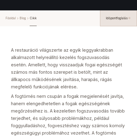
Főoldal
Blog
Cikk
Időpontfoglalás
A restauráció világszerte az egyik leggyakrabban
alkalmazott helyreállító kezelés fogszuvasodás
esetén. Amellett, hogy visszaadjuk fogai egészségét
számos más fontos szerepet is betölt, mint az
állkapocs működésének javítása, harapás, rágás
megfelelő funkciójának elérése.
A fogtömés nem csupán a fogak megjelenését javítja,
hanem elengedhetetlen a fogak egészségének
megőrzéséhez is. A kezeletlen fogszuvasodás tovább
terjedhet, és súlyosabb problémákhoz, például
foggyulladáshoz, fogvesztéshez vagy számos komoly
egészségügyi problémához vezethet. A fogtömés