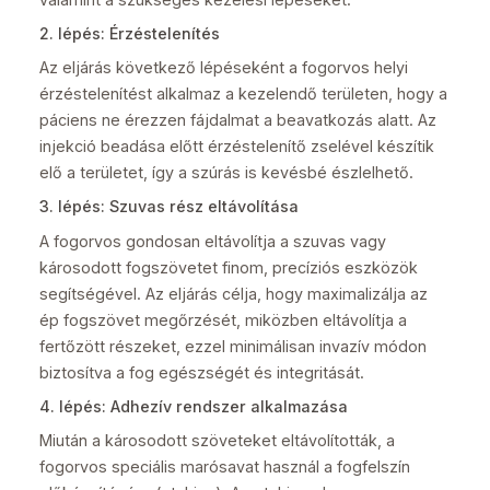
2. lépés: Érzéstelenítés
Az eljárás következő lépéseként a fogorvos helyi
érzéstelenítést alkalmaz a kezelendő területen, hogy a
páciens ne érezzen fájdalmat a beavatkozás alatt. Az
injekció beadása előtt érzéstelenítő zselével készítik
elő a területet, így a szúrás is kevésbé észlelhető.
3. lépés: Szuvas rész eltávolítása
A fogorvos gondosan eltávolítja a szuvas vagy
károsodott fogszövetet finom, precíziós eszközök
segítségével. Az eljárás célja, hogy maximalizálja az
ép fogszövet megőrzését, miközben eltávolítja a
fertőzött részeket, ezzel minimálisan invazív módon
biztosítva a fog egészségét és integritását.
4. lépés: Adhezív rendszer alkalmazása
Miután a károsodott szöveteket eltávolították, a
fogorvos speciális marósavat használ a fogfelszín