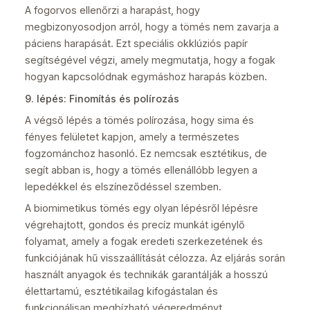
A fogorvos ellenőrzi a harapást, hogy
megbizonyosodjon arról, hogy a tömés nem zavarja a
páciens harapását. Ezt speciális okklúziós papír
segítségével végzi, amely megmutatja, hogy a fogak
hogyan kapcsolódnak egymáshoz harapás közben.
9. lépés: Finomítás és polírozás
A végső lépés a tömés polírozása, hogy sima és
fényes felületet kapjon, amely a természetes
fogzománchoz hasonló. Ez nemcsak esztétikus, de
segít abban is, hogy a tömés ellenállóbb legyen a
lepedékkel és elszíneződéssel szemben.
A biomimetikus tömés egy olyan lépésről lépésre
végrehajtott, gondos és precíz munkát igénylő
folyamat, amely a fogak eredeti szerkezetének és
funkciójának hű visszaállítását célozza. Az eljárás során
használt anyagok és technikák garantálják a hosszú
élettartamú, esztétikailag kifogástalan és
funkcionálisan megbízható végeredményt.