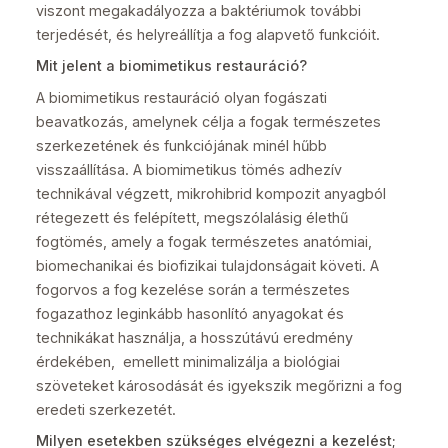
viszont megakadályozza a baktériumok további
terjedését, és helyreállítja a fog alapvető funkcióit.
Mit jelent a biomimetikus restauráció?
A biomimetikus restauráció olyan fogászati
beavatkozás, amelynek célja a fogak természetes
szerkezetének és funkciójának minél hűbb
visszaállítása. A biomimetikus tömés adhezív
technikával végzett, mikrohibrid kompozit anyagból
rétegezett és felépített, megszólalásig élethű
fogtömés, amely a fogak természetes anatómiai,
biomechanikai és biofizikai tulajdonságait követi. A
fogorvos a fog kezelése során a természetes
fogazathoz leginkább hasonlító anyagokat és
technikákat használja, a hosszútávú eredmény
érdekében, emellett minimalizálja a biológiai
szöveteket károsodását és igyekszik megőrizni a fog
eredeti szerkezetét.
Milyen esetekben szükséges elvégezni a kezelést;