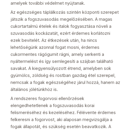
amelyek további védelmet nyújtanak.
Az egészséges táplálkozás szintén központi szerepet
játszik a fogszuvasodás megelőzésében. A magas
cukortartalmú ételek és italok fogyasztása növeli a
szuvasodás kockázatát, ezért érdemes korlátozni
ezek bevitelét. Az étkezések után, ha nincs
lehetőségünk azonnal fogat mosni, érdemes
cukormentes rágógumit rágni, amely serkenti a
nyáltermelést és így semlegesíti a szájban található
savakat. A kiegyensúlyozott étrend, amelyben sok
gyümölcs, zöldség és rostban gazdag étel szerepel,
nemcsak a fogak egészségéhez járul hozzá, hanem az
általános jólétünkhöz is.
A rendszeres fogorvosi ellenőrzések
elengedhetetlenek a fogszuvasodás korai
felismeréséhez és kezeléséhez. Félévente érdemes
felkeresni a fogorvost, aki alaposan megvizsgálja a
fogak állapotát, és szükség esetén beavatkozik. A