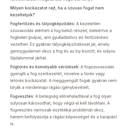
Milyen kockázatot rejt, ha a szuvas fogat nem
kezeltetjük?
Fogfertőzés és tályogképződés:
A kezeletlen
szuvasodás elérheti a fog belső részeit, beleértve a
fogbelet (pulpa), ami gyulladáshoz és fertőzéshez
vezethet. Ez gyakran tályogképződéssel jár, amely
gennygyülemet okoz a fog és az íny között, és súlyos
fájdalommal járhat.
Fogtörés és komolyabb sérülések:
A fogszuvasodás
gyengíti a fog szerkezetét, növelve a törés vagy
letörés kockázatát. A meggyengült fogak gyakran nem
bírják a mindennapi rágási igénybevételt.
Fogvesztés:
A betegség előrehaladtával a fog olyan
súlyosan károsodhat, hogy végül el kell távolítani. A
fogvesztés nemcsak esztétikai problémát okoz,
hanem befolyásolja a rágási képességet és a harapást
is.