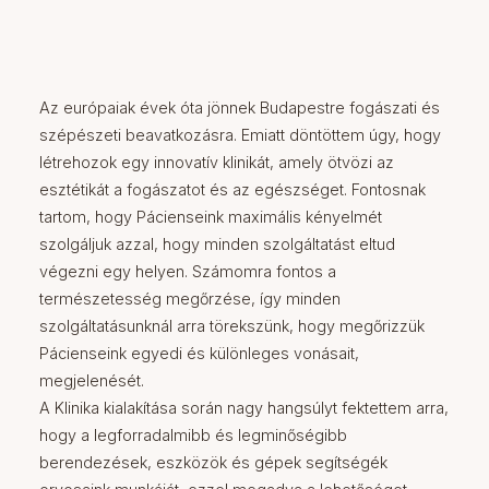
Az európaiak évek óta jönnek Budapestre fogászati és
szépészeti beavatkozásra. Emiatt döntöttem úgy, hogy
létrehozok egy innovatív klinikát, amely ötvözi az
esztétikát a fogászatot és az egészséget. Fontosnak
tartom, hogy Pácienseink maximális kényelmét
szolgáljuk azzal, hogy minden szolgáltatást eltud
végezni egy helyen. Számomra fontos a
természetesség megőrzése, így minden
szolgáltatásunknál arra törekszünk, hogy megőrizzük
Pácienseink egyedi és különleges vonásait,
megjelenését.
A Klinika kialakítása során nagy hangsúlyt fektettem arra,
hogy a legforradalmibb és legminőségibb
berendezések, eszközök és gépek segítségék