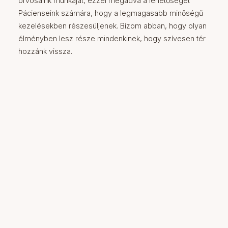
orvosaink munkáját, ezzel megadva a lehetőséget
Pácienseink számára, hogy a legmagasabb minőségű
kezelésekben részesüljenek. Bízom abban, hogy olyan
élményben lesz része mindenkinek, hogy szívesen tér
hozzánk vissza.