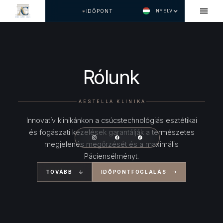
IDŐPONT
NYELV
Rólunk
AESTELLA KLINIKA
Innovatív klinikánkon a csúcstechnológiás esztétikai
és fogászati kezelések garantálják a természetes
megjelenés megőrzését és a maximális
Páciensélményt.
TOVÁBB
IDŐPONTFOGLALÁS