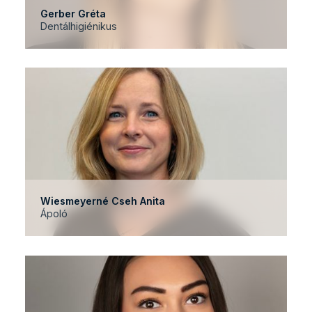
Gerber Gréta
Dentálhigiénikus
Wiesmeyerné Cseh Anita
Ápoló