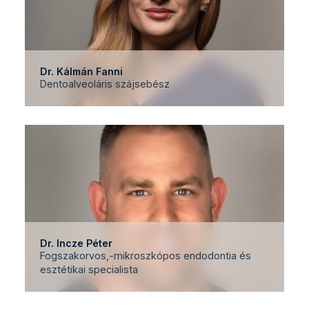
Dr. Kálmán Fanni
Dentoalveoláris szájsebész
Dr. Incze Péter
Fogszakorvos,-mikroszkópos endodontia és
esztétikai specialista