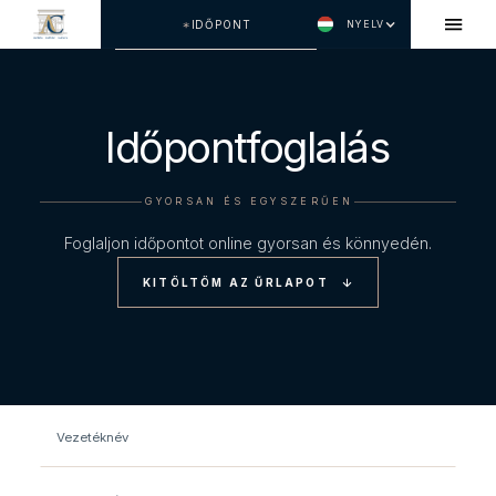
IDŐPONT
NYELV
Időpontfoglalás
GYORSAN ÉS EGYSZERŰEN
Foglaljon időpontot online gyorsan és könnyedén.
KITÖLTÖM AZ ŰRLAPOT