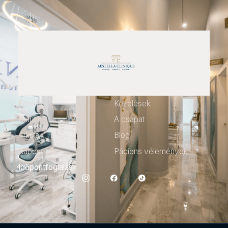
Főoldal
Kezelések
Rólunk
A csapat
Árlista
Blog
Kapcsolat
Páciens vélemények
Időpontfoglalás