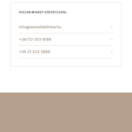
HÍVJON MINKET KÖZVETLENÜL
info@aestellaklinika.hu
+36/70-301-8188
+36 21 223 3888