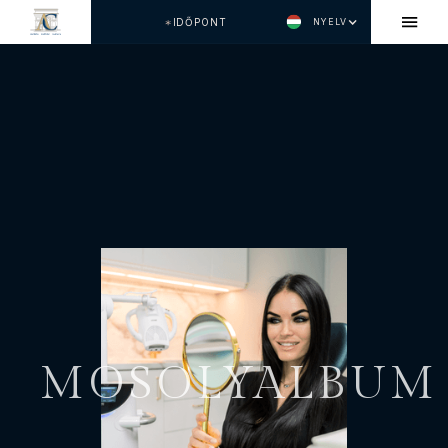
IDŐPONT
NYELV
MOSOLYALBUM