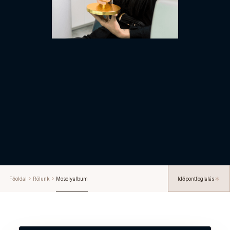
Főoldal
Rólunk
Mosolyalbum
Időpontfoglalás