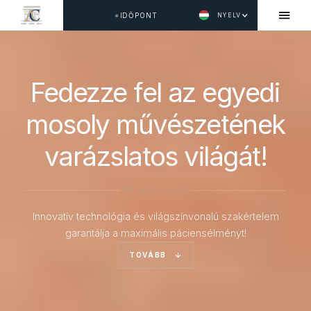
IDŐPONT
NYELV
Fedezze fel az egyedi
mosoly művészetének
varázslatos világát!
ÜDVÖZÖLJÜK!
Innovatív technológia és világszínvonalú szakértelem
garantálja a maximális páciensélményt!
TOVÁBB