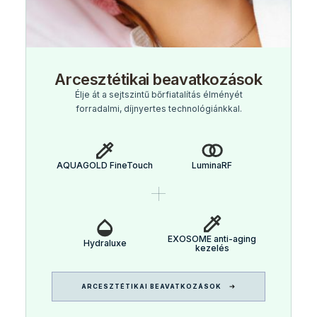
Arcesztétikai beavatkozások
Élje át a sejtszintű bőrfiatalítás élményét
forradalmi, díjnyertes technológiánkkal.
AQUAGOLD FineTouch
LuminaRF
EXOSOME anti-aging
Hydraluxe
kezelés
ARCESZTÉTIKAI BEAVATKOZÁSOK