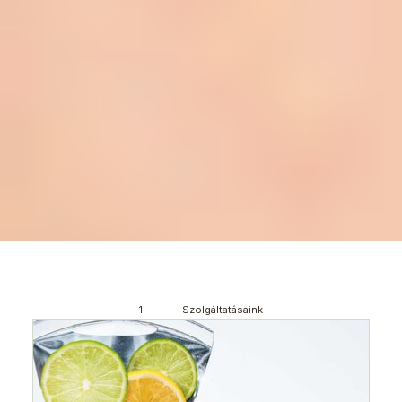
SZOLGÁLTATÁSAINK
RÓLUNK
A CSAPAT
GALÉRIA
1
Szolgáltatásaink