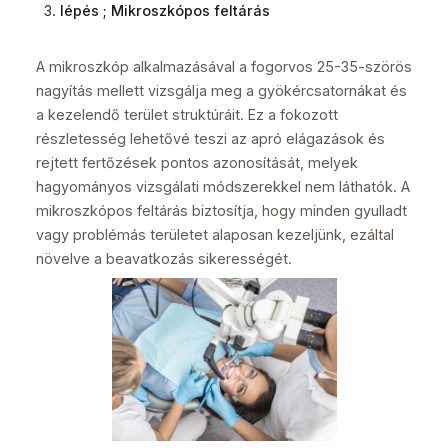
lépés ;
Mikroszkópos feltárás
A mikroszkóp alkalmazásával a fogorvos 25-35-szörös
nagyítás mellett vizsgálja meg a gyökércsatornákat és
a kezelendő terület struktúráit. Ez a fokozott
részletesség lehetővé teszi az apró elágazások és
rejtett fertőzések pontos azonosítását, melyek
hagyományos vizsgálati módszerekkel nem láthatók. A
mikroszkópos feltárás biztosítja, hogy minden gyulladt
vagy problémás területet alaposan kezeljünk, ezáltal
növelve a beavatkozás sikerességét.