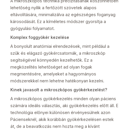
A mikroszkópos technika precizitásának köszönhetően
lehetőség nyílik a fertőzött szövetek alapos
eltávolítására, minimalizálva az egészséges foganyag
károsodását. Ez a kíméletes módszer gyorsítja a
gyógyulási folyamatot.
Komplex foggyökér kezelése
A bonyolult anatómiai elrendezések, mint például a
szűk és elágazó gyökércsatornák, a mikroszkóp
segítségével könnyedén kezelhetők. Ez a
megközelítés lehetőséget ad olyan fogak
megmentésére, amelyeket a hagyományos
módszerekkel nem lehetne hatékonyan kezelni.
Kinek javasolt a mikroszkópos gyökérkezelést?
A mikroszkópos gyökérkezelés minden olyan páciens
számára ideális választás, aki gyökérkezelés előtt áll. E
technológia előnyei különösen érvényesülnek azon
Pácienseknél, akik korábbán gyökérkezelésen estek
át, de a beavatkozás nem hozta meg a kívánt