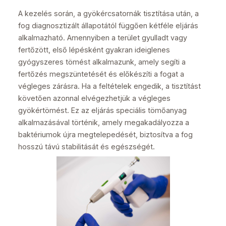
A kezelés során, a gyökércsatornák tisztítása után, a
fog diagnosztizált állapotától függően kétféle eljárás
alkalmazható. Amennyiben a terület gyulladt vagy
fertőzött, első lépésként gyakran ideiglenes
gyógyszeres tömést alkalmazunk, amely segíti a
fertőzés megszüntetését és előkészíti a fogat a
végleges zárásra. Ha a feltételek engedik, a tisztítást
követően azonnal elvégezhetjük a végleges
gyökértömést. Ez az eljárás speciális tömőanyag
alkalmazásával történik, amely megakadályozza a
baktériumok újra megtelepedését, biztosítva a fog
hosszú távú stabilitását és egészségét.