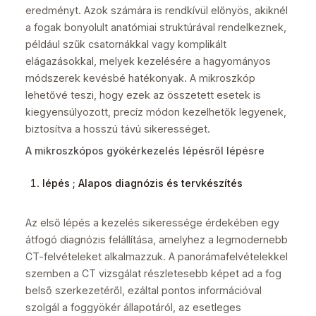
eredményt. Azok számára is rendkívül előnyös, akiknél
a fogak bonyolult anatómiai struktúrával rendelkeznek,
például szűk csatornákkal vagy komplikált
elágazásokkal, melyek kezelésére a hagyományos
módszerek kevésbé hatékonyak. A mikroszkóp
lehetővé teszi, hogy ezek az összetett esetek is
kiegyensúlyozott, precíz módon kezelhetők legyenek,
biztosítva a hosszú távú sikerességet.
A mikroszkópos gyökérkezelés lépésről lépésre
lépés ; Alapos diagnózis és tervkészítés
Az első lépés a kezelés sikeressége érdekében egy
átfogó diagnózis felállítása, amelyhez a legmodernebb
CT-felvételeket alkalmazzuk. A panorámafelvételekkel
szemben a CT vizsgálat részletesebb képet ad a fog
belső szerkezetéről, ezáltal pontos információval
szolgál a foggyökér állapotáról, az esetleges