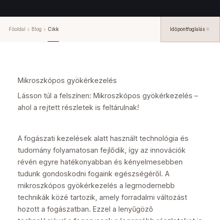
Főoldal
Blog
Cikk
Időpontfoglalás
Mikroszkópos gyökérkezelés
Lásson túl a felszínen: Mikroszkópos gyökérkezelés –
ahol a rejtett részletek is feltárulnak!
A fogászati kezelések alatt használt technológia és
tudomány folyamatosan fejlődik, így az innovációk
révén egyre hatékonyabban és kényelmesebben
tudunk gondoskodni fogaink egészségéről. A
mikroszkópos gyökérkezelés a legmodernebb
technikák közé tartozik, amely forradalmi változást
hozott a fogászatban. Ezzel a lenyűgöző