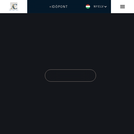
IDŐPONT
NYELV