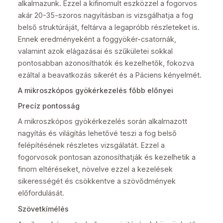
alkalmazunk. Ezzel a kifinomult eszközzel a fogorvos
akár 20-35-szoros nagyításban is vizsgálhatja a fog
belső struktúráját, feltárva a legapróbb részleteket is.
Ennek eredményeként a foggyökér-csatornák,
valamint azok elágazásai és szűkületei sokkal
pontosabban azonosíthatók és kezelhetők, fokozva
ezáltal a beavatkozás sikerét és a Páciens kényelmét.
A mikroszkópos gyökérkezelés főbb előnyei
Precíz pontosság
A mikroszkópos gyökérkezelés során alkalmazott
nagyítás és világítás lehetővé teszi a fog belső
felépítésének részletes vizsgálatát. Ezzel a
fogorvosok pontosan azonosíthatják és kezelhetik a
finom eltéréseket, növelve ezzel a kezelések
sikerességét és csökkentve a szövődmények
előfordulását.
Szövetkímélés