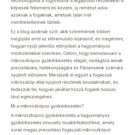
technológiával a fogorvosok a legapróbb részleteket is
képesek felismerni és kezelni, új reményt adva
azoknak a fogaknak, amelyek talán már
menthetetlennek tűntek.
Ez a blog azoknak szól, akik szeretnének többet
megtudni erről az előremutató eljárásról, és megérteni,
hogyan nyújt jelentős előnyöket a hagyományos
módszerekkel szemben. Célom, hogy bemutassam a
mikroszkópos gyökérkezelés világát, rávilágítva annak
precizitására, hatékonyságára és Pácienseink számára
nyújtott előnyeire. Merüljünk el együtt a fogászati
mikroszkóp által nyújtott részletek birodalmában, és
fedezzük fel, hogyan járulhat hozzá fogaink hosszú
távú egészségéhez.
Mi a mikroszkópos gyökérkezelés?
A mikroszkópos gyökérkezelés a hagyományos
gyökérkezelés innovatív továbbfejlesztése, amely
során magas precizitású fogászati mikroszkópot