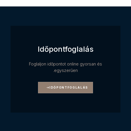
Időpontfoglalás
Foglaljon időpontot online gyorsan és
egyszerűen.
IDŐPONTFOGLALÁS