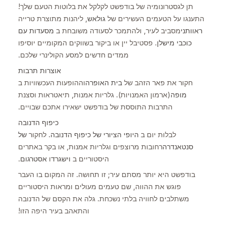
תן לגסטרונומיה של בודפשט לקלקל את בלוטות הטעם שלך!
התענגו על הטעמים העשירים של
גולאש
, ליהנות מתוצרת טרייה
ראוותני
מסביב לעיר, ולהתמכר לסעודה משובחת ב
מסעדות עם
כוכבי מישלן
. פסטיבל יין או ביקור בשווקים המקומיים יוסיפו
ממדים חדשים למסע הקולינרי שלכם.
אוצרות תרבות
חקור את פאר הזהב של
בית האופרה
וההופעות העכשוויות ב
מופה
(ארמון האמנויות). גלריות אמנות, תיאטראות וסצנת
התרבות התוססת של בודפשט ישאירו אתכם שבויים.
כיפוף הדנובה
לבלות יום ב
היופי הציורי של כיפוף הדנובה
. לחקור
של
סנטאנדרה
רחובות מרוצפים וגלריות אמנות, או בקר באתרים
היסטוריים ב
וישגרד
ו
אסטרגום
.
בודפשט היא יותר מסתם עיר; זו תחושה. זה המקום בו העבר
פוגש את ההווה, שם טעמים מעולים ומראות היסטוריים
משתלבים לחוויה בלתי נשכחת. גלה את הקסם של הדנובה
והתאהב בעיר היפה הזו!