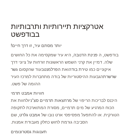
אטרקציות תיירותיות ותרבותיות
בבודפשט
יותר מסתם עיר, זו דרך חיים!
בודפשט, ה
פנינת הדנובה
, היא עיר שמקסימה את כל החושים
שלה. דמיין את קרני השמש הראשונות זורחות על ציוני דרך
איקוניים כמו
טירת בודה
ואת
הפרלמנט
בעוד שהקסום
גשר
שרשרת
הגבעות ההיסטוריות של בודה מתחברות למרכז העיר
ההומה של פשט.
חוויות אמבט תרמי
היכנס לבריכות הריפוי של
מרחצאות תרמיים סצ'ני
ולחוות את
הכוח המרגיע של מים תרמיים, מסורת המתוארכת לתקופה
הטורקית. או להתפעל מפסיפסי ארט נובו של
אמבט גלרט
, שם
הסביבה גורמת לחוש כחלק מעבודת אמנות.
תענוגות גסטרונומים