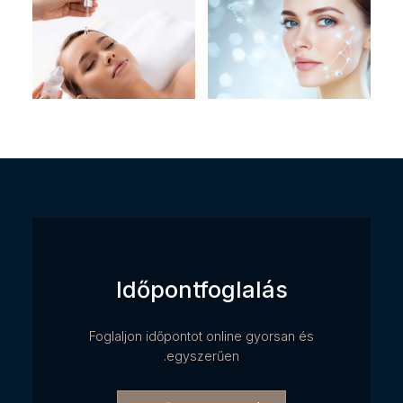
Időpontfoglalás
Foglaljon időpontot online gyorsan és
egyszerűen.