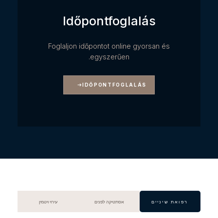
Időpontfoglalás
Foglaljon időpontot online gyorsan és
egyszerűen.
IDŐPONTFOGLALÁS
רפואת שיניים
אסתטיקה לפנים
עירוי ויטמין