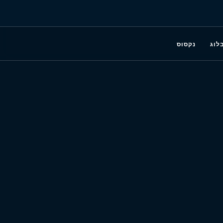
לוג
נקסוס