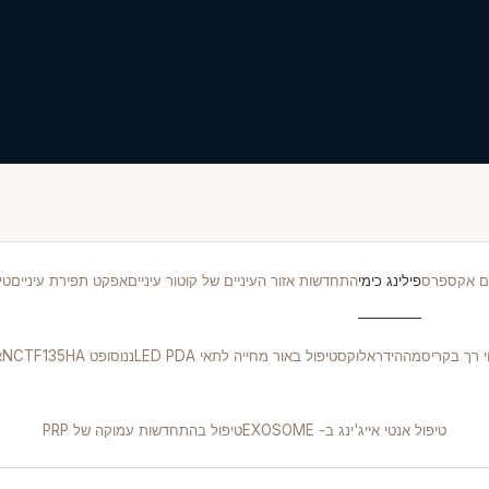
ים אקספרס
פילינג כימי
התחדשות אזור העיניים של קוטור עיניים
אפקט תפירת עיניים
טיפ
וי רך בקריסמה
הידראלוקס
טיפול באור מחייה לתאי LED PDA
ננוסופט NCTF135HA
א
טיפול אנטי אייג'ינג ב- EXOSOME
טיפול בהתחדשות עמוקה של PRP