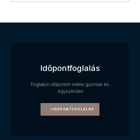
Időpontfoglalás
Foglaljon időpontot online gyorsan és
egyszerűen.
IDŐPONTFOGLALÁS