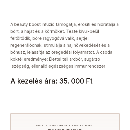
A beauty boost infúzió támogatja, erősíti és hidratálja a
bőrt, a hajat és a körmöket. Teste kívül-belül
feltöltődik, bőre ragyogóvá válik, sejtjei
regenerálódnak, stimulálja a haj növekedését és a
bónusz; lelassítja az öregedési folyamatot. A csoda
koktél eredménye: Élettel teli arcbőr, sugárzó
szépség, ellenálló egészséges immunrendszer.
A kezelés ára: 35. 000 Ft
FOUNTAIN OF YOUTH – BEAUTY BOOST