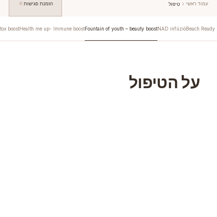
עמוד ראשי
הזמנת פגישות
טיפול
tox boost
Health me up- Immune boost
Fountain of youth – beauty boost
NAD infúzió
Beach Ready 
על הטיפול