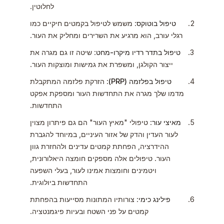
לחלוטין.
טיפול בוטוקס
: משמש לטיפול בקמטים חיקיים כמו
רגלי עורב, הוא מרגיע את השרירים ומחליק את העור.
טיפול בתדר רדיו מיקרו-מחט
: שיטה זו גם מגרה את
ייצור הקולגן, ומשפרת את גמישות ומוצקות העור.
טיפול בפלזמה (PRP)
: הזרקת פלזמה המתקבלת
מדמו שלך מגרה את התחדשות העור ומספקת אפקט
התחדשות.
מאיצי עור
: טיפולי "מאיץ העור" הם גם פיתרון מצוין
לעור העדין והדק של אזור העיניים, במיוחד להגברת
ההידרציה, הפחתת קמטים עדינים ולהחזרת גוון
העור. טיפולים אלה מספקים חומצה היאלורונית,
ויטמינים וחומצות אמינו לעור, בעלי השפעה
התחדשות ביולוגית.
פילינג כימי
: צורותיו המתונות מסייעות בהפחתת
קמטים על פני השטח ובעיות פיגמנטציה.