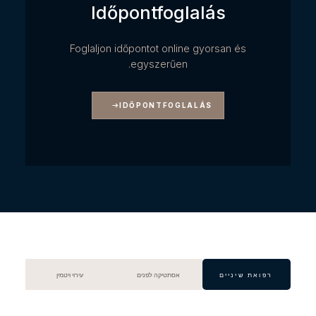
Időpontfoglalás
Foglaljon időpontot online gyorsan és
egyszerűen.
IDŐPONTFOGLALÁS
רפואת שיניים
אסתטיקה לפנים
עירוי ויטמין