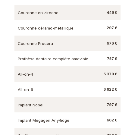
Couronne en zircone
446 €
Couronne céramo-métallique
297 €
Couronne Procera
676 €
Prothèse dentaire complète amovible
757 €
All-on-4
5 378 €
All-on-6
6 622 €
Implant Nobel
797 €
Implant Megagen AnyRidge
662 €