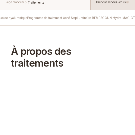
Page d’accuei
Prendre rendez-vous
Traitements
'acide hyaluronique
Programme de traitement Acné Stop
Luminaire RF
MESOGUN Hydra MAGIC
T
À propos des
traitements