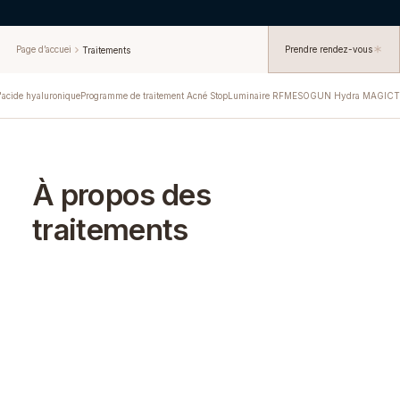
Page d’accuei
Prendre rendez-vous
Traitements
'acide hyaluronique
Programme de traitement Acné Stop
Luminaire RF
MESOGUN Hydra MAGIC
T
À propos des
traitements