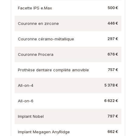
Facette IPS e.Max
500 €
Couronne en zircone
446 €
Couronne céramo-métallique
297 €
Couronne Procera
676 €
Prothèse dentaire complète amovible
757 €
All-on-4
5 378 €
All-on-6
6 622 €
Implant Nobel
797 €
Implant Megagen AnyRidge
662 €