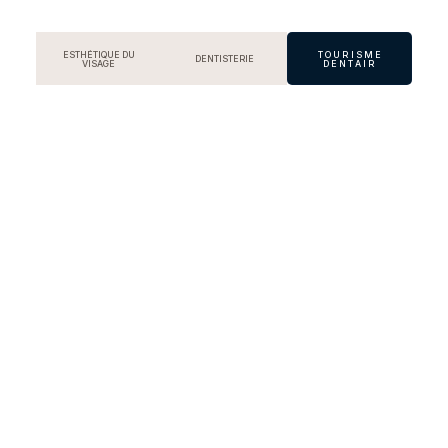
ESTHÉTIQUE DU
TOURISME
DENTISTERIE
VISAGE
DENTAIR
TOURISME DENTAIRE
Attractions culturelles et